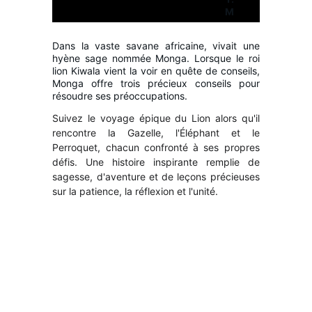
M
Dans la vaste savane africaine, vivait une
hyène sage nommée Monga. Lorsque le roi
lion Kiwala vient la voir en quête de conseils,
Monga offre trois précieux conseils pour
résoudre ses préoccupations.
Suivez le voyage épique du Lion alors qu'il
rencontre la Gazelle, l'Éléphant et le
Perroquet, chacun confronté à ses propres
défis. Une histoire inspirante remplie de
sagesse, d'aventure et de leçons précieuses
sur la patience, la réflexion et l'unité.
Naviga
Liens 
Conta
tion 
Utiles
ctez-
Rapide
nous
Adresse email : 
Accu
info@africontes.com
eil
Politique 
de 
Vidé