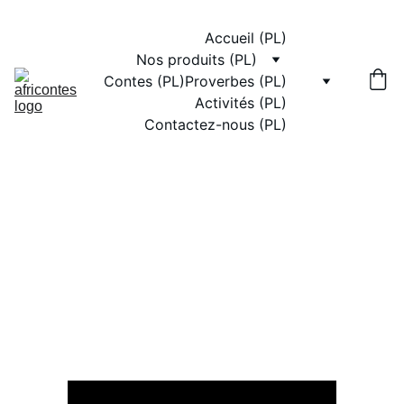
Accueil (PL)
Nos produits (PL)
Contes (PL)
Proverbes (PL)
Activités (PL)
Contactez-nous (PL)
Les 3 conseils de Monga la Hyène | Conte Africain
CONTE ANIMÉ
AfriContes A.Y.M
7/18/2024