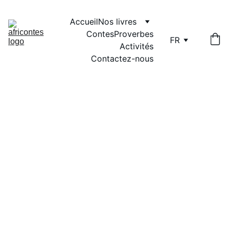
Accueil
Nos livres
Contes
Proverbes
FR
Activités
Contactez-nous
CONTE ANIMÉ
Africontes A.Y.M
6/3/2025