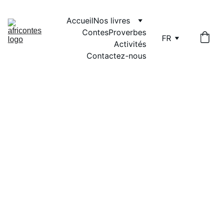
Accueil
Nos livres
Contes
Proverbes
FR
Activités
Contactez-nous
CONTE ANIMÉ
Africontes A.Y.M
5/27/2025